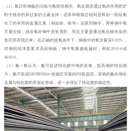
（2）氧目前钢板的冶炼与氧密切相关。氧化期是通过氧的作用把炉
料中残存的和过多的元素去掉；还原和精炼过程则是将前一阶段氧
化了的有用的金属元素（例如铁、铬等）还原到钢中，再将钢中氧
尽量去除；残余氧在钢中是有害的，而且主要是通过氧化物夹杂的
形式而表现出来。在正确的脱氧条件下，钢板中的氧含量应0.03%；
对钢的纯净度要求高的钢板，钢中氧量越低越好，例如2010-6或
4010-6。
（3）氮一般认为，氮可促进钝化膜中铬的富集，提高钢的钝化能
力；氮可形成NH3和NH4+使微区溶液的PH值提高；富铬的氮化物在
金属与钝化膜的界面处形成，进一步强化了钝化膜的稳定性。