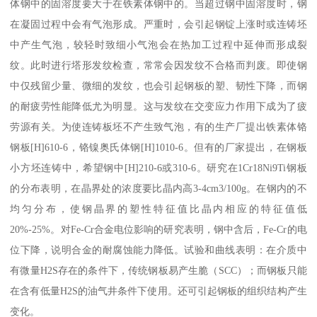
体钢中的固溶度要大于在铁素体钢中的。当超过钢中固溶度时，钢
在凝固过程中会有气泡形成。严重时，会引起钢锭上涨时或连铸坯
中产生气泡，较轻时致细小气泡会在热加工过程中延伸而形成裂
纹。此时进行塔形发纹检查，常常会因发纹不合格而判废。即使钢
中仅残留少量、微细的发纹，也会引起钢板的塑、韧性下降，而钢
的耐疲劳性能降低尤为明显。这与发纹在交变应力作用下成为了疲
劳源有关。为使连铸板坯不产生致气泡，有的生产厂提出铁素体铬
钢板[H]610-6，铬镍奥氏体钢[H]1010-6。但有的厂家提出，在钢板
小方坯连铸中，希望钢中[H]210-6或310-6。研究在1Cr18Ni9Ti钢板
的分布表明，在晶界处的浓度要比晶内高3-4cm3/100g。在钢内的不
均匀分布，使钢晶界的塑性特征值比晶内相应的特征值低
20%-25%。对Fe-Cr合金电位影响的研究表明，钢中含后，Fe-Cr的电
位下降，说明合金的耐腐蚀能力降低。试验和曲线表明：在介质中
有微量H2S存在的条件下，传统钢板易产生脆（SCC）；而钢板只能
在含有低量H2S的油气井条件下使用。还可引起钢板的组织结构产生
变化。