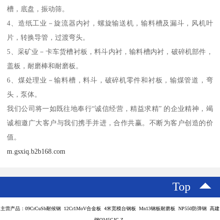
槽，底盘，振动筛。
4、造纸工业－旋流器内衬，螺旋输送机，输料槽及漏斗，风机叶
片，转换导管，过渡弯头。
5、采矿业－卡车货槽衬板，料斗内衬，输料槽内衬，破碎机部件，
盖板，耐磨棒和耐磨板。
6、煤处理业－输料槽，料斗，破碎机零件和衬板，输煤管道，弯
头，泵体。
我们公司将一如既往地奉行“诚信经营，精益求精” 的企业精神，竭
诚相邀广大客户与我们携手并进，合作共赢。不断为客户创造的价
值。
m.gsxiq.b2b168.com
Top
主营产品：09CrCuSb耐候钢 12Cr1MoV合金板 4米宽模台钢板 Mn13钢板耐磨板 NP550防弹钢 高建
钢Q345GJC-Z