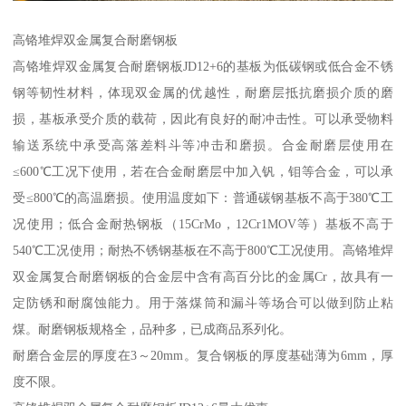
高铬堆焊双金属复合耐磨钢板
高铬堆焊双金属复合耐磨钢板JD12+6的基板为低碳钢或低合金不锈
钢等韧性材料，体现双金属的优越性，耐磨层抵抗磨损介质的磨
损，基板承受介质的载荷，因此有良好的耐冲击性。可以承受物料
输送系统中承受高落差料斗等冲击和磨损。合金耐磨层使用在
≤600℃工况下使用，若在合金耐磨层中加入钒，钼等合金，可以承
受≤800℃的高温磨损。使用温度如下：普通碳钢基板不高于380℃工
况使用；低合金耐热钢板（15CrMo，12Cr1MOV等）基板不高于
540℃工况使用；耐热不锈钢基板在不高于800℃工况使用。高铬堆焊
双金属复合耐磨钢板的合金层中含有高百分比的金属Cr，故具有一
定防锈和耐腐蚀能力。用于落煤筒和漏斗等场合可以做到防止粘
煤。耐磨钢板规格全，品种多，已成商品系列化。
耐磨合金层的厚度在3～20mm。复合钢板的厚度基础薄为6mm，厚
度不限。