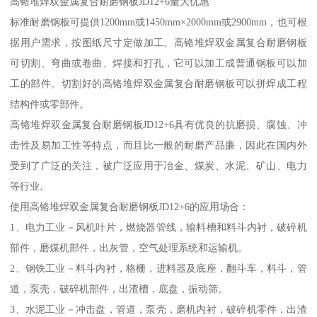
高铬堆焊双金属复合耐磨钢板JD12+6量大优惠
标准耐磨钢板可提供1200mm或1450mm×2000mm或2900mm，也可根
据用户需求，按图纸尺寸定做加工。高铬堆焊双金属复合耐磨钢板
可切割、弯曲或卷曲、焊接和打孔，它可以加工成普通钢板可以加
工的部件。切割好的高铬堆焊双金属复合耐磨钢板可以拼焊成工程
结构件或零部件。
高铬堆焊双金属复合耐磨钢板JD12+6具有优良的抗磨损、腐蚀、冲
击性及易加工性等特点，而且比一般的耐磨产品廉，因此在国内外
受到了广泛的关注，被广泛应用于冶金、煤炭、水泥、矿山、电力
等行业。
使用高铬堆焊双金属复合耐磨钢板JD12+6的应用场合：
1、电力工业－风机叶片，燃烧器管线，输料槽和料斗内衬，破碎机
部件，磨煤机部件，出灰管，空气处理系统和运输机。
2、钢铁工业－料斗内衬，格栅，进料器及底座，翻斗车，料斗，管
道，泵壳，破碎机部件，出渣槽，底盘，振动筛。
3、水泥工业－冲击盘，管道，泵壳，磨机内衬，破碎机零件，出渣