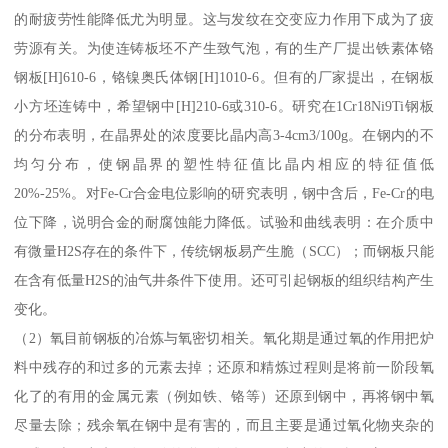
的耐疲劳性能降低尤为明显。这与发纹在交变应力作用下成为了疲
劳源有关。为使连铸板坯不产生致气泡，有的生产厂提出铁素体铬
钢板[H]610-6，铬镍奥氏体钢[H]1010-6。但有的厂家提出，在钢板
小方坯连铸中，希望钢中[H]210-6或310-6。研究在1Cr18Ni9Ti钢板
的分布表明，在晶界处的浓度要比晶内高3-4cm3/100g。在钢内的不
均匀分布，使钢晶界的塑性特征值比晶内相应的特征值低
20%-25%。对Fe-Cr合金电位影响的研究表明，钢中含后，Fe-Cr的电
位下降，说明合金的耐腐蚀能力降低。试验和曲线表明：在介质中
有微量H2S存在的条件下，传统钢板易产生脆（SCC）；而钢板只能
在含有低量H2S的油气井条件下使用。还可引起钢板的组织结构产生
变化。
（2）氧目前钢板的冶炼与氧密切相关。氧化期是通过氧的作用把炉
料中残存的和过多的元素去掉；还原和精炼过程则是将前一阶段氧
化了的有用的金属元素（例如铁、铬等）还原到钢中，再将钢中氧
尽量去除；残余氧在钢中是有害的，而且主要是通过氧化物夹杂的