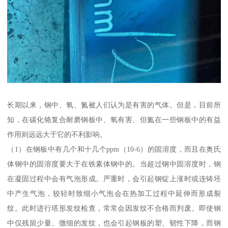
长期以来，钢中、氧、氮被人们认为是有害的气体。但是，目前所
知，在碳化铬复合耐磨钢板中、氧有害、但氮在一些钢板中的有益
作用则远远大于它的不利影响。
（1）在钢板中有几个和十几个ppm（10-6）的固溶度，而且在奥氏
体钢中的固溶度要大于在铁素体钢中的。当超过钢中固溶度时，钢
在凝固过程中会有气泡形成。严重时，会引起钢锭上涨时或连铸坯
中产生气泡，较轻时致细小气泡会在热加工过程中延伸而形成裂
纹。此时进行塔形发纹检查，常常会因发纹不合格而判废。即使钢
中仅残留少量、微细的发纹，也会引起钢板的塑、韧性下降，而钢