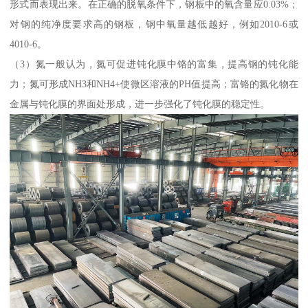
形式而表现出来。在正确的脱氧条件下，钢板中的氧含量应0.03%；
对钢的纯净度要求高的钢板，钢中氧量越低越好，例如2010-6或
4010-6。
（3）氮一般认为，氮可促进钝化膜中铬的富集，提高钢的钝化能
力；氮可形成NH3和NH4+使微区溶液的PH值提高；富铬的氮化物在
金属与钝化膜的界面处形成，进一步强化了钝化膜的稳定性。