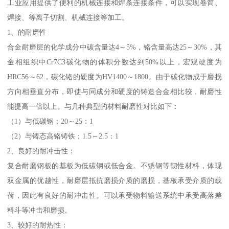
工业应用提供了便利的机械连接和焊条连接条件，可以实现卷筒、
焊接、等离子切割、机械连接等加工。
1、的耐磨性
合金耐磨层的化学成分中碳含量达4～5%，铬含量高达25～30%，其
金相组织中Cr7C3碳化物的体积分数达到50%以上，宏观硬度为
HRC56～62，碳化铬的硬度为HV1400～1800。由于碳化物成于磨损
方向相垂直分布，即使与同成分和硬度的铸造合金相比较，耐磨性
能提高一倍以上。与几种典型的材料耐磨性对比如下：
（1）与低碳钢；20～25：1
（2）与铸态高铬铸铁；1.5～2.5：1
2、良好的耐冲击性：
复合耐磨钢板的基板为低碳钢或低合金。不锈钢等韧性材料，体现
双金属的优越性，耐磨层抵抗磨损介质的磨损，基板承受介质的载
荷，因此有良好的耐冲击性。可以承受物料输送系统中承受高落差
料斗等冲击和磨损。
3、较好的耐热性：