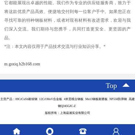
它都能展现出卓越的性能。我们作为专业的供应链服务商，致力于
将这款优质产品高效、便捷地交付到每一位客户手中。如果您正在
寻找可靠的特种钢板材料，或者对现有材料有改进需求，欢迎与我
们深入交流。我们期待与您携手，共同打造更安全、更坚固的产
品。
*注：本文内容仅用于产品技术交流与行业知识分享。*
m.gsxiq.b2b168.com
Top
主营产品：09CrCuSb耐候钢 12Cr1MoV合金板 4米宽模台钢板 Mn13钢板耐磨板 NP550防弹钢 高建
钢Q345GJC-Z
版权所有：上海焱湘实业有限公司