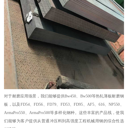
对于耐磨应用场景，我们能够提供Bw450、Bw500等热轧薄板耐磨钢
板，以及FD54、FD56、FD79、FD53、FD95、AF5、616、NP550、
ArmaPro550、ArmaPro500等多样化钢种。这些丰富的产品线，使我
们能够为客户提供从普通冲压料到高强度工程机械用钢的综合性选