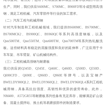
生产。同时，我们供应S600MC、S700MC、B900FD等冷成型用高强
钢，满足工程机械、汽车零部件等行业的加工需求。
（二）汽车工程与机械用钢
针对汽车制造和工程机械领域，我们提供BS600MC、BS700MC、
BS700MCK2、BS900QC、BS960QC等系列高强度钢板，以及
Qste500TM、Qste550TM、Qste600TM、Qste700TM等系列热轧酸洗
板。这些材料具有稳定的屈服强度和良好的延伸率，广泛应用于卡
车车架、吊车臂架、矿山机械结构件。
（三）工程机械高强钢与耐磨板
我们供应的Q345D、Q345E、Q460C、Q460D、Q500D、Q550D、
Q690CFD、Q690E、Q960D、Q960E等牌号，以及宝钢产
BWELDY900QL2、BWELDY960QL2、BWELDY960QL4系列工程机
械用钢，具备高抗拉强度、高韧性和优异的疲劳寿命。此外，
NM400、A572GR55等耐磨板系列也备有充足库存，能够满足矿山设
备、混凝土搅拌站、推土机等易磨损部件的制造要求。